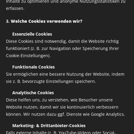
Sie einen neuen Zugang zu den privaten
Inhalte zu optimieren und anonyme Nutzungsstatistiken zu
erfassen.
Inhalten.
3.
Welche Cookies verwenden wir?
Noch kein Mitglied?
✅
Essenzielle Cookies
Diese Cookies sind notwendig, damit die Website richtig
Einige Inhalte dieser Webseite sind nur für
funktioniert (z. B. zur Navigation oder Speicherung Ihrer
registrierte Mitglieder einsehbar. Erstellen Sie ein
Cookie-Einstellungen).
Konto und erhalten Sie Zugang zu den geschützten
✅
Funktionale Cookies
Seiten und Inhalten der Webseite.
Sie ermöglichen eine bessere Nutzung der Website, indem
sie z. B. bevorzugte Einstellungen speichern.
✅
Analytische Cookies
Neues Konto erstellen
Diese helfen uns, zu verstehen, wie Besucher unsere
Website nutzen, damit wir sie kontinuierlich verbessern
können. Wir nutzen dazu ggf. Dienste wie Google Analytics.
Login
✅
Marketing- & Drittanbieter-Cookies
Falls externe Inhalte (z. B. YouTube-Videos oder Social-