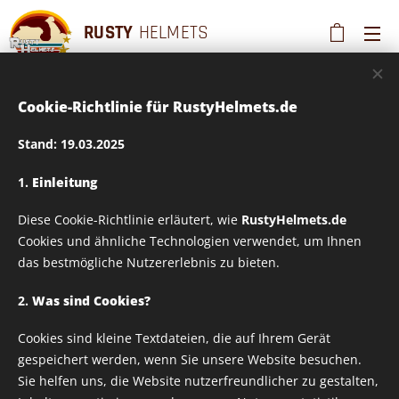
RUSTY
HELMETS
Cookie-Richtlinie für RustyHelmets.de
Diese Seite ist nur
Stand: 19.03.2025
für registrierte
1.
Einleitung
Mitglieder einsehbar
Diese Cookie-Richtlinie erläutert, wie
RustyHelmets.de
Cookies und ähnliche Technologien verwendet, um Ihnen
das bestmögliche Nutzererlebnis zu bieten.
2.
Was sind Cookies?
Diese Seite umfasst private Inhalte, die nur
Cookies sind kleine Textdateien, die auf Ihrem Gerät
registrierten Mitgliedern zur Verfügung
gespeichert werden, wenn Sie unsere Website besuchen.
stehen. Bitte loggen Sie sich ein oder erstellen
Sie helfen uns, die Website nutzerfreundlicher zu gestalten,