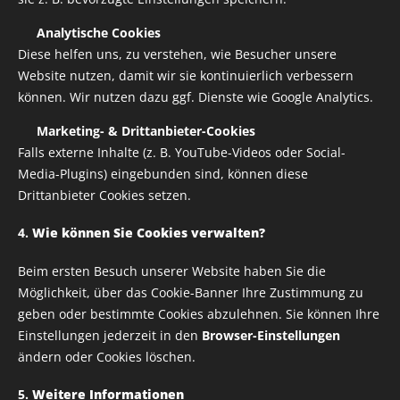
✅
Analytische Cookies
Diese helfen uns, zu verstehen, wie Besucher unsere
Website nutzen, damit wir sie kontinuierlich verbessern
können. Wir nutzen dazu ggf. Dienste wie Google Analytics.
✅
Marketing- & Drittanbieter-Cookies
Falls externe Inhalte (z. B. YouTube-Videos oder Social-
Media-Plugins) eingebunden sind, können diese
Drittanbieter Cookies setzen.
4.
Wie können Sie Cookies verwalten?
Trotz der 19 Grad, die das Wetter zu bieten hatte, war
Beim ersten Besuch unserer Website haben Sie die
die Stimmung bestens. Alle Teilnehmer waren
Möglichkeit, über das Cookie-Banner Ihre Zustimmung zu
glücklich. Dank dieses gelungenen Treffens war der
geben oder bestimmte Cookies abzulehnen. Sie können Ihre
Weg für unser nächstes Event in Hadamar bei Limburg
Einstellungen jederzeit in den
Browser-Einstellungen
zwei Monate später bereits perfekt vorbereitet – wir
ändern oder Cookies löschen.
können es kaum erwarten, erneut gemeinsam auf die
5.
Weitere Informationen
Straßen zu rollen!