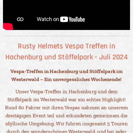
Rusty Helmets Vespa Treffen in
Hachenburg und Stöffelpark - Juli 2024
Vespa-Treffen in Hachenburg und Stöffelpark im
Westerwald – Ein unvergessliches Wochenende!
Unser Vespa-Treffen in Hachenburg und dem
Stöffelpark im Westerwald war ein echtes Highlight!
Rund 80 Fahrer mit ihren Vespas nahmen an unserem
dreitägigen Event teil und erkundeten gemeinsam die
idyllische Umgebung. Wir fuhren insgesamt 5 Touren
durch den wunderschönen Westerwald, und bei jeder