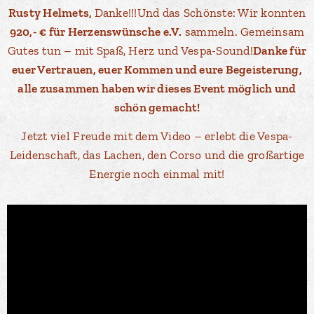
Rusty Helmets,
Danke!!!Und das Schönste: Wir konnten
920,- € für Herzenswünsche e.V.
sammeln. Gemeinsam
Gutes tun – mit Spaß, Herz und Vespa-Sound!
Danke für
euer Vertrauen, euer Kommen und eure Begeisterung,
alle zusammen haben wir dieses Event möglich und
schön gemacht!
Jetzt viel Freude mit dem Video – erlebt die Vespa-
Leidenschaft, das Lachen, den Corso und die großartige
Energie noch einmal mit!