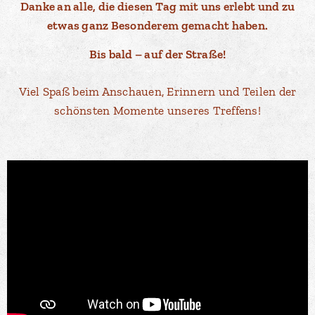
Danke an alle, die diesen Tag mit uns erlebt und zu
etwas ganz Besonderem gemacht haben.
Bis bald – auf der Straße!
Viel Spaß beim Anschauen, Erinnern und Teilen der
schönsten Momente unseres Treffens!