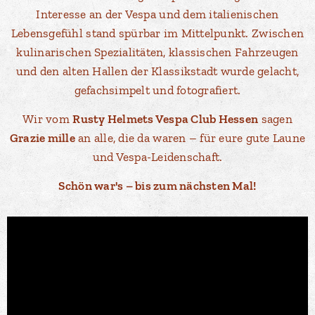
Interesse an der Vespa und dem italienischen
Lebensgefühl stand spürbar im Mittelpunkt. Zwischen
kulinarischen Spezialitäten, klassischen Fahrzeugen
und den alten Hallen der Klassikstadt wurde gelacht,
gefachsimpelt und fotografiert.
Wir vom
Rusty Helmets Vespa Club Hessen
sagen
Grazie mille
an alle, die da waren – für eure gute Laune
und Vespa-Leidenschaft.
Schön war's – bis zum nächsten Mal!