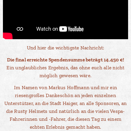
Und hier die wichtigste Nachricht:
Die final erreichte Spendensumme beträgt 14.450 €!
Ein unglaubliches Ergebnis, das ohne euch alle nicht
möglich gewesen wäre.
Im Namen von Markus Hoffmann und mir ein
riesengroßes Dankeschön an jeden einzelnen
Unterstützer, an die Stadt Haiger, an alle Sponsoren, an
die Rusty Helmets und natürlich an die vielen Vespa-
Fahrerinnen und -Fahrer, die diesen Tag zu einem
echten Erlebnis gemacht haben.