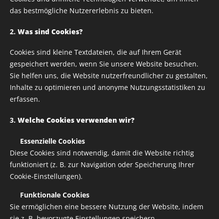
war ein voller Erfolg! Mit rund 150 Fahrern und
das bestmögliche Nutzererlebnis zu bieten.
mindestens genauso vielen begeisterten Besuchern war
die Veranstaltung ein wahres Highlight. Schon die
2.
Was sind Cookies?
gemeinsame Ausfahrt war ein besonderes Erlebnis –
Cookies sind kleine Textdateien, die auf Ihrem Gerät
nach dem ersten Kreisverkehr verfuhr sich unsere
gespeichert werden, wenn Sie unsere Website besuchen.
Gruppe kurzerhand, aber niemand merkte es! Alle
Sie helfen uns, die Website nutzerfreundlicher zu gestalten,
fuhren einfach weiter, genossen die Fahrt und hatten
Inhalte zu optimieren und anonyme Nutzungsstatistiken zu
jede Menge Spaß – so ist das bei uns, alles passiert mit
erfassen.
einem Lächeln.
3.
Welche Cookies verwenden wir?
Ein weiteres Highlight war das Gewinnspiel, bei dem
eine Espressomaschine verlost wurde. Doch das war
✅
Essenzielle Cookies
noch nicht alles: Die Musik von Alfredo sorgte für eine
Diese Cookies sind notwendig, damit die Website richtig
funktioniert (z. B. zur Navigation oder Speicherung Ihrer
unvergessliche Atmosphäre. Natürlich durfte auch das
Cookie-Einstellungen).
legendäre "50 Special" Lied nicht fehlen, und Paolo
konnte es sich nicht verkneifen, zusammen mit Alfredo
✅
Funktionale Cookies
einige Lieder mitzusingen – ein echter Spaß für alle!
Sie ermöglichen eine bessere Nutzung der Website, indem
sie z. B. bevorzugte Einstellungen speichern.