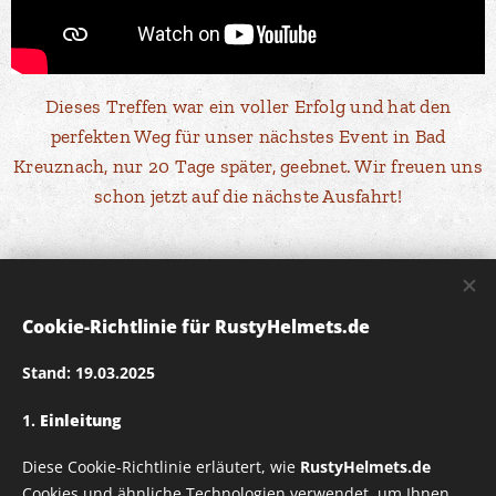
Dieses Treffen war ein voller Erfolg und hat den
perfekten Weg für unser nächstes Event in Bad
Kreuznach, nur 20 Tage später, geebnet. Wir freuen uns
schon jetzt auf die nächste Ausfahrt!
Rusty Helmets Vespa Treff Kloster
Cookie-Richtlinie für RustyHelmets.de
Schiffenberg in Gießen - Mai 2023
Stand: 19.03.2025
Vespa-Treffen Kloster Schiffenberg in Gießen – Ein
1.
Einleitung
unvergessliches Erlebnis!
Unser Vespa-Treffen am Kloster Schiffenberg in Gießen
Diese Cookie-Richtlinie erläutert, wie
RustyHelmets.de
Cookies und ähnliche Technologien verwendet, um Ihnen