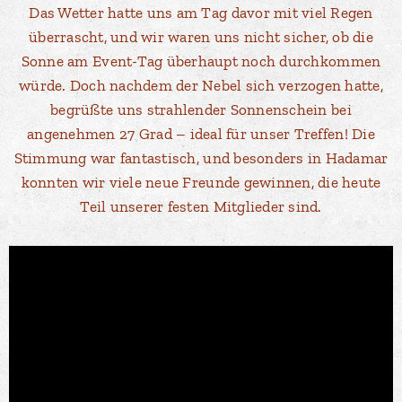
Das Wetter hatte uns am Tag davor mit viel Regen
überrascht, und wir waren uns nicht sicher, ob die
Sonne am Event-Tag überhaupt noch durchkommen
würde. Doch nachdem der Nebel sich verzogen hatte,
begrüßte uns strahlender Sonnenschein bei
angenehmen 27 Grad – ideal für unser Treffen! Die
Stimmung war fantastisch, und besonders in Hadamar
konnten wir viele neue Freunde gewinnen, die heute
Teil unserer festen Mitglieder sind.