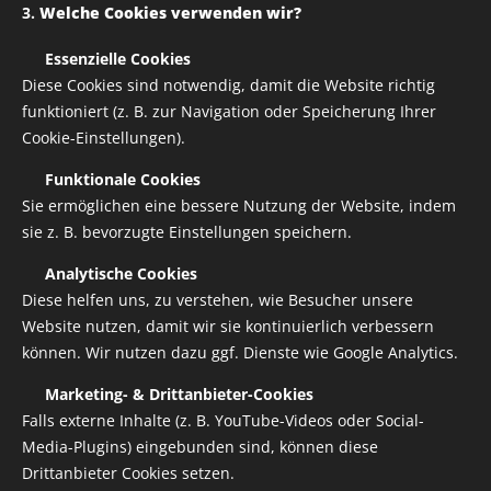
3.
Welche Cookies verwenden wir?
✅
Essenzielle Cookies
Diese Cookies sind notwendig, damit die Website richtig
funktioniert (z. B. zur Navigation oder Speicherung Ihrer
Cookie-Einstellungen).
✅
Funktionale Cookies
Sie ermöglichen eine bessere Nutzung der Website, indem
sie z. B. bevorzugte Einstellungen speichern.
✅
Analytische Cookies
Diese helfen uns, zu verstehen, wie Besucher unsere
Bandana 60 X 60 cm
Website nutzen, damit wir sie kontinuierlich verbessern
können. Wir nutzen dazu ggf. Dienste wie Google Analytics.
7,00
€
✅
Marketing- & Drittanbieter-Cookies
Falls externe Inhalte (z. B. YouTube-Videos oder Social-
zzgl. Versandkosten
7,00 € / 1 stk.
Media-Plugins) eingebunden sind, können diese
Verfügbar in 14 Tagen
Drittanbieter Cookies setzen.