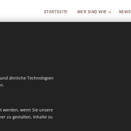
STARTSEITE
WER SIND WIR
NEWS
EVW
und ähnliche Technologien
ges
n.
cm 
ert werden, wenn Sie unsere
er zu gestalten, Inhalte zu