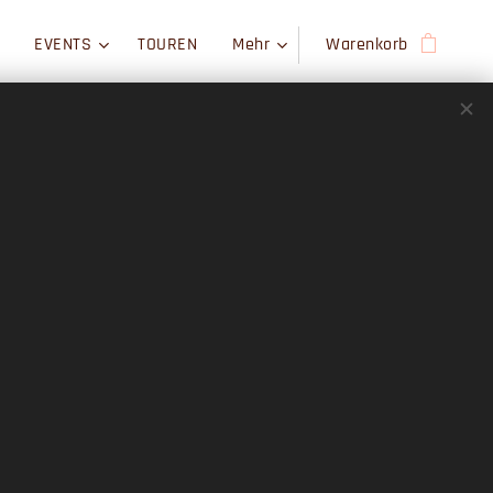
EVENTS
TOUREN
Mehr
Warenkorb
2026 OSTENDE
tickter PATCH ca. 25
breit