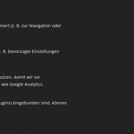
ca. 25 cm 
17,00
iert (z. B. zur Navigation oder
zzgl. Versandk
Auf Lager
. B. bevorzugte Einstellungen
Z
utzen, damit wir sie
 wie Google Analytics.
Plugins) eingebunden sind, können