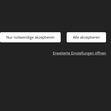
breite Patch gestickt
€
osten
17,00 € / 1 stk.
Nur notwendige akzeptieren
Alle akzeptieren
Erweiterte Einstellungen öffnen
um Warenkorb hinzufügen