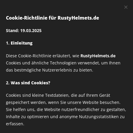
RUSTY
HELMETS
Cookie-Richtlinie für RustyHelmets.de
Stand: 19.03.2025
1.
Einleitung
Rusty Helmets
Diese Cookie-Richtlinie erläutert, wie
RustyHelmets.de
twoface_01 Textildruck
Cookies und ähnliche Technologien verwendet, um Ihnen
das bestmögliche Nutzererlebnis zu bieten.
– Verschiedene Größen
2.
Was sind Cookies?
Cookies sind kleine Textdateien, die auf Ihrem Gerät
wählbar
gespeichert werden, wenn Sie unsere Website besuchen.
Sie helfen uns, die Website nutzerfreundlicher zu gestalten,
Inhalte zu optimieren und anonyme Nutzungsstatistiken zu
erfassen.