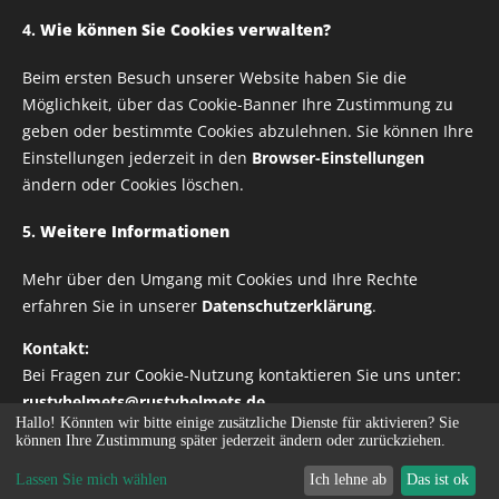
Breite
4.
Wie können Sie Cookies verwalten?
ab
1,00
€
Beim ersten Besuch unserer Website haben Sie die
Möglichkeit, über das Cookie-Banner Ihre Zustimmung zu
zzgl. Versandkosten
geben oder bestimmte Cookies abzulehnen. Sie können Ihre
Einstellungen jederzeit in den
Browser-Einstellungen
ändern oder Cookies löschen.
5.
Weitere Informationen
Alle Rechte vorbehalten | RUSTY HELMETS
Mehr über den Umgang mit Cookies und Ihre Rechte
IMPRESSUM
erfahren Sie in unserer
Datenschutzerklärung
.
DATENSCHUTZRICHTLINIE
Kontakt:
Cookies
Bei Fragen zur Cookie-Nutzung kontaktieren Sie uns unter:
rustyhelmets@rustyhelmets.de
Hallo! Könnten wir bitte einige zusätzliche Dienste für
aktivieren? Sie
können Ihre Zustimmung später jederzeit ändern oder zurückziehen.
Zum Warenkorb hinzufügen
Nur notwendige akzeptieren
Alle akzeptieren
Lassen Sie mich wählen
Ich lehne ab
Das ist ok