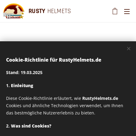
RUSTY
HELMETS
Tasse 330ml - Design
Cookie-Richtlinie für RustyHelmets.de
auf Wunsch
Stand: 19.03.2025
veränderbar - Design
1.
Einleitung
Diese Cookie-Richtlinie erläutert, wie
RustyHelmets.de
Rusty Helmets -
Cookies und ähnliche Technologien verwendet, um Ihnen
das bestmögliche Nutzererlebnis zu bieten.
ASIA_06
2.
Was sind Cookies?