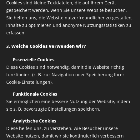
Cookies sind kleine Textdateien, die auf Ihrem Gerät
gespeichert werden, wenn Sie unsere Website besuchen.
Sie helfen uns, die Website nutzerfreundlicher zu gestalten,
Inhalte zu optimieren und anonyme Nutzungsstatistiken zu
erfassen.
3.
Welche Cookies verwenden wir?
✅
Essenzielle Cookies
Diese Cookies sind notwendig, damit die Website richtig
funktioniert (z. B. zur Navigation oder Speicherung Ihrer
Cookie-Einstellungen).
✅
Funktionale Cookies
Sie ermöglichen eine bessere Nutzung der Website, indem
sie z. B. bevorzugte Einstellungen speichern.
✅
Analytische Cookies
Keramiktasse mit farbiger Henkel und Innenseite
Diese helfen uns, zu verstehen, wie Besucher unsere
Website nutzen, damit wir sie kontinuierlich verbessern
die gewünschte Farbe kann gerne für dich extra