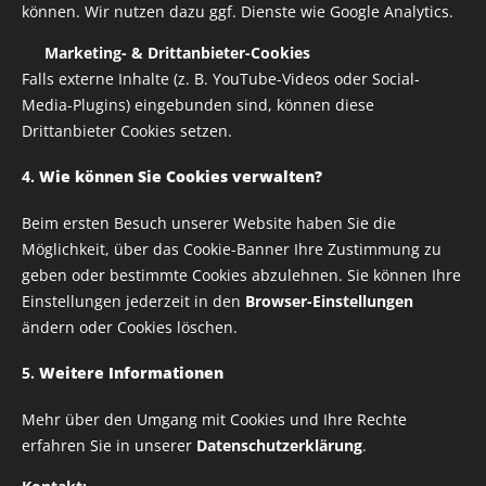
können. Wir nutzen dazu ggf. Dienste wie Google Analytics.
bestellt werden
bespreche es mit Paolo, bevorDu bestellst
✅
Marketing- & Drittanbieter-Cookies
Falls externe Inhalte (z. B. YouTube-Videos oder Social-
Volumen: 330 ml
Media-Plugins) eingebunden sind, können diese
Maße: Ø 8,2 x 9,5 cm
Drittanbieter Cookies setzen.
4.
Wie können Sie Cookies verwalten?
Die Keramik ist spülmaschinengeeignet
Beim ersten Besuch unserer Website haben Sie die
Möglichkeit, über das Cookie-Banner Ihre Zustimmung zu
8,00
€
geben oder bestimmte Cookies abzulehnen. Sie können Ihre
Einstellungen jederzeit in den
Browser-Einstellungen
zzgl. Versandkosten
8,00 € / 1 stk.
ändern oder Cookies löschen.
Verfügbar in 7 Tagen
5.
Weitere Informationen
Mehr über den Umgang mit Cookies und Ihre Rechte
erfahren Sie in unserer
Datenschutzerklärung
.
Alle Rechte vorbehalten | RUSTY HELMETS