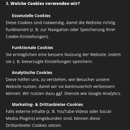
3.
Welche Cookies verwenden wir?
✅
Essenzielle Cookies
Diese Cookies sind notwendig, damit die Website richtig
funktioniert (z. B. zur Navigation oder Speicherung Ihrer
Cookie-Einstellungen).
Aufbügelbare Druck für Bekleidung, geliefert werden 2
✅
Funktionale Cookies
Stück Schriftzüge in ca. 45 cm Länge
Sie ermöglichen eine bessere Nutzung der Website, indem
sie z. B. bevorzugte Einstellungen speichern.
10,00
€
✅
Analytische Cookies
Diese helfen uns, zu verstehen, wie Besucher unsere
zzgl. Versandkosten
20,00 € / 2 stk.
Verfügbar in 7 Tagen
Website nutzen, damit wir sie kontinuierlich verbessern
können. Wir nutzen dazu ggf. Dienste wie Google Analytics.
✅
Marketing- & Drittanbieter-Cookies
Falls externe Inhalte (z. B. YouTube-Videos oder Social-
Media-Plugins) eingebunden sind, können diese
Alle Rechte vorbehalten | RUSTY HELMETS
Drittanbieter Cookies setzen.