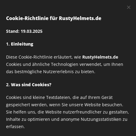
RUSTY
HELMETS
Cookie-Richtlinie für RustyHelmets.de
Stand: 19.03.2025
1.
Einleitung
Rusty Helmets Große
Diese Cookie-Richtlinie erläutert, wie
RustyHelmets.de
Ärmel Schriftzug_06
Cookies und ähnliche Technologien verwendet, um Ihnen
das bestmögliche Nutzererlebnis zu bieten.
Preis pro Paar, siehe
2.
Was sind Cookies?
Cookies sind kleine Textdateien, die auf Ihrem Gerät
Beispiel Bilder
gespeichert werden, wenn Sie unsere Website besuchen.
Sie helfen uns, die Website nutzerfreundlicher zu gestalten,
Inhalte zu optimieren und anonyme Nutzungsstatistiken zu
erfassen.