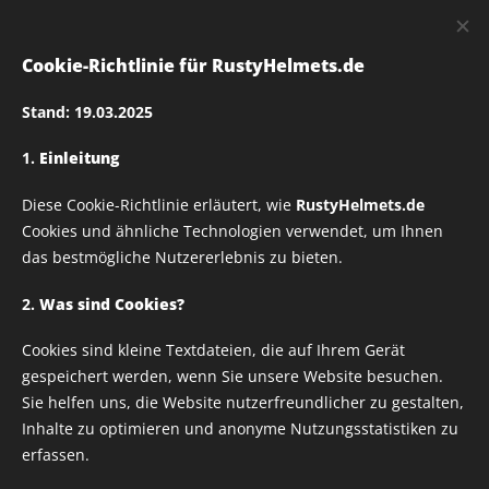
RUSTY
HELMETS
Cookie-Richtlinie für RustyHelmets.de
Stand: 19.03.2025
1.
Einleitung
Rusty Helmets Große
Diese Cookie-Richtlinie erläutert, wie
RustyHelmets.de
Ärmel Schriftzug_01
Cookies und ähnliche Technologien verwendet, um Ihnen
das bestmögliche Nutzererlebnis zu bieten.
Preis pro Paar, siehe
2.
Was sind Cookies?
Cookies sind kleine Textdateien, die auf Ihrem Gerät
Beispiel Bilder
gespeichert werden, wenn Sie unsere Website besuchen.
Sie helfen uns, die Website nutzerfreundlicher zu gestalten,
Inhalte zu optimieren und anonyme Nutzungsstatistiken zu
erfassen.