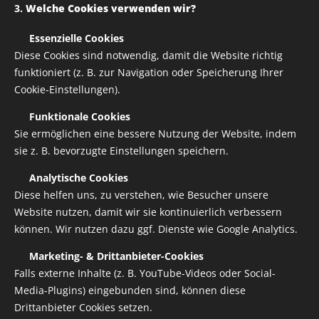
3.
Welche Cookies verwenden wir?
✅
Essenzielle Cookies
Diese Cookies sind notwendig, damit die Website richtig
funktioniert (z. B. zur Navigation oder Speicherung Ihrer
Cookie-Einstellungen).
✅
Funktionale Cookies
Sie ermöglichen eine bessere Nutzung der Website, indem
sie z. B. bevorzugte Einstellungen speichern.
Aufbügelbare Druck für Bekleidung, geliefert werden 2
Stück Schriftzüge in ca. 45 cm Länge
✅
Analytische Cookies
Diese helfen uns, zu verstehen, wie Besucher unsere
Website nutzen, damit wir sie kontinuierlich verbessern
10,00
€
können. Wir nutzen dazu ggf. Dienste wie Google Analytics.
zzgl. Versandkosten
20,00 € / 2 stk.
✅
Marketing- & Drittanbieter-Cookies
Verfügbar in 7 Tagen
Falls externe Inhalte (z. B. YouTube-Videos oder Social-
Media-Plugins) eingebunden sind, können diese
Drittanbieter Cookies setzen.