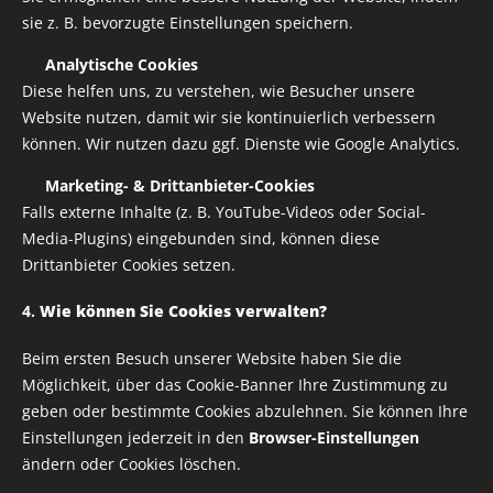
sie z. B. bevorzugte Einstellungen speichern.
✅
Analytische Cookies
Diese helfen uns, zu verstehen, wie Besucher unsere
Website nutzen, damit wir sie kontinuierlich verbessern
können. Wir nutzen dazu ggf. Dienste wie Google Analytics.
✅
Marketing- & Drittanbieter-Cookies
Falls externe Inhalte (z. B. YouTube-Videos oder Social-
Media-Plugins) eingebunden sind, können diese
Drittanbieter Cookies setzen.
Rusty Helmets Halstuch 3-LÄNDERECK FARBEN ca. 40 cm
lang x 22 cm breit
4.
Wie können Sie Cookies verwalten?
Beim ersten Besuch unserer Website haben Sie die
Möglichkeit, über das Cookie-Banner Ihre Zustimmung zu
5,00
€
geben oder bestimmte Cookies abzulehnen. Sie können Ihre
Einstellungen jederzeit in den
Browser-Einstellungen
zzgl. Versandkosten
5,00 € / 1 stk.
ändern oder Cookies löschen.
Auf Lager