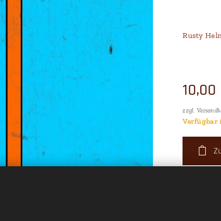
Rusty Helm
10,00
zzgl. Versandk
Verfügbar 
Z