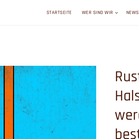
STARTSEITE
WER SIND WIR
NEWS
Rus
Hal
wer
best