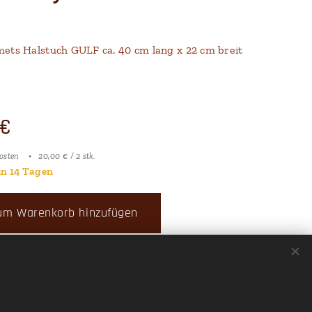
ets Halstuch GULF ca. 40 cm lang x 22 cm breit
€
osten
20,00 € / 2 stk.
in 14 Tagen
um Warenkorb hinzufügen