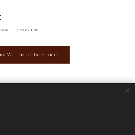
€
osten
5,00 € / 1 stk.
um Warenkorb hinzufügen