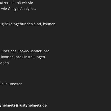
utzen, damit wir sie
 wie Google Analytics.
Plugins) eingebunden sind, können
, über das Cookie-Banner Ihre
 können Ihre Einstellungen
schen.
ie in unserer
Alle Rechte vorbehalten | RUSTY HELMETS
IMPRESSUM
DATENSCHUTZRICHTLINIE
Cookies
tyhelmets@rustyhelmets.de