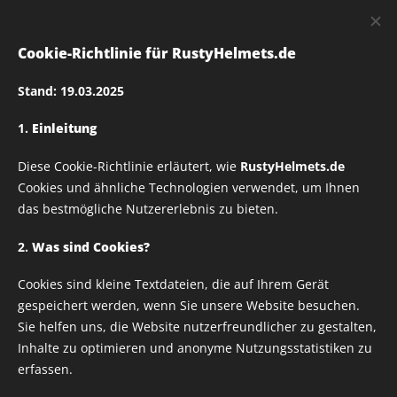
RUSTY
HELMETS
Cookie-Richtlinie für RustyHelmets.de
Stand: 19.03.2025
1.
Einleitung
Rusty Helmets
Diese Cookie-Richtlinie erläutert, wie
RustyHelmets.de
ORIENT_VINTAGE_01
Cookies und ähnliche Technologien verwendet, um Ihnen
das bestmögliche Nutzererlebnis zu bieten.
Textildruck –
2.
Was sind Cookies?
Cookies sind kleine Textdateien, die auf Ihrem Gerät
Verschiedene Größen
gespeichert werden, wenn Sie unsere Website besuchen.
Sie helfen uns, die Website nutzerfreundlicher zu gestalten,
wählbar
Inhalte zu optimieren und anonyme Nutzungsstatistiken zu
erfassen.