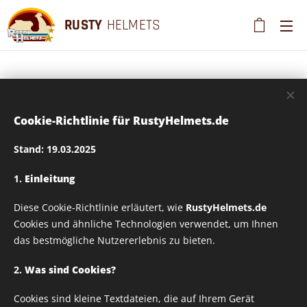
RUSTY
HELMETS
Rusty Helmets
Cookie-Richtlinie für RustyHelmets.de
Superhero_01
Stand: 19.03.2025
1.
Einleitung
Textildruck –
Diese Cookie-Richtlinie erläutert, wie
RustyHelmets.de
Verschiedene Größen
Cookies und ähnliche Technologien verwendet, um Ihnen
das bestmögliche Nutzererlebnis zu bieten.
wählbar
2.
Was sind Cookies?
Cookies sind kleine Textdateien, die auf Ihrem Gerät