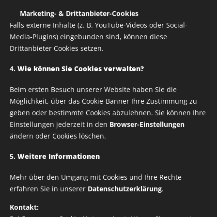
✅
Marketing- & Drittanbieter-Cookies
Aufbügelbare Druck für Bekleidung
Falls externe Inhalte (z. B. YouTube-Videos oder Social-
Media-Plugins) eingebunden sind, können diese
Drittanbieter Cookies setzen.
Variante auswählen:
4.
Wie können Sie Cookies verwalten?
Breite
Beim ersten Besuch unserer Website haben Sie die
Möglichkeit, über das Cookie-Banner Ihre Zustimmung zu
geben oder bestimmte Cookies abzulehnen. Sie können Ihre
ab
1,00
€
Einstellungen jederzeit in den
Browser-Einstellungen
ändern oder Cookies löschen.
zzgl. Versandkosten
5.
Weitere Informationen
Mehr über den Umgang mit Cookies und Ihre Rechte
erfahren Sie in unserer
Datenschutzerklärung
.
Alle Rechte vorbehalten | RUSTY HELMETS
Kontakt:
IMPRESSUM