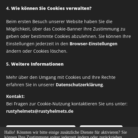
4.
Wie können Sie Cookies verwalten?
Breite
Beim ersten Besuch unserer Website haben Sie die
Möglichkeit, über das Cookie-Banner Ihre Zustimmung zu
geben oder bestimmte Cookies abzulehnen. Sie können Ihre
ab
1,00
€
Einstellungen jederzeit in den
Browser-Einstellungen
ändern oder Cookies löschen.
zzgl. Versandkosten
5.
Weitere Informationen
Mehr über den Umgang mit Cookies und Ihre Rechte
erfahren Sie in unserer
Datenschutzerklärung
.
Alle Rechte vorbehalten | RUSTY HELMETS
Kontakt:
IMPRESSUM
Bei Fragen zur Cookie-Nutzung kontaktieren Sie uns unter:
DATENSCHUTZRICHTLINIE
rustyhelmets@rustyhelmets.de
Cookies
Nur notwendige akzeptieren
Alle akzeptieren
Hallo! Könnten wir bitte einige zusätzliche Dienste für
aktivieren? Sie
können Ihre Zustimmung später jederzeit ändern oder zurückziehen.