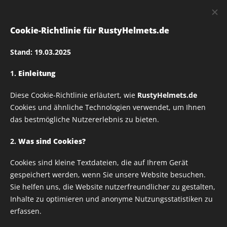
RUSTY
HELMETS
Cookie-Richtlinie für RustyHelmets.de
Stand: 19.03.2025
1.
Einleitung
Rusty Helmets
Diese Cookie-Richtlinie erläutert, wie
RustyHelmets.de
twoface_06 Textildruck
Cookies und ähnliche Technologien verwendet, um Ihnen
das bestmögliche Nutzererlebnis zu bieten.
– Verschiedene Größen
2.
Was sind Cookies?
Cookies sind kleine Textdateien, die auf Ihrem Gerät
wählbar
gespeichert werden, wenn Sie unsere Website besuchen.
Sie helfen uns, die Website nutzerfreundlicher zu gestalten,
Inhalte zu optimieren und anonyme Nutzungsstatistiken zu
erfassen.