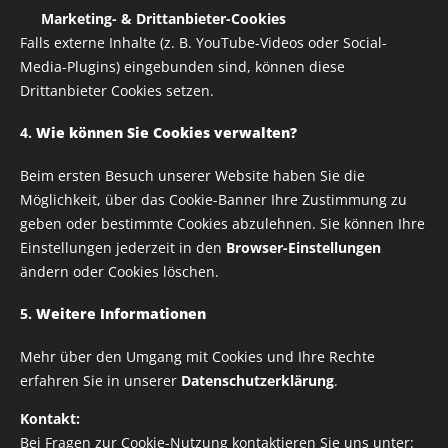
✅
Marketing- & Drittanbieter-Cookies
Aufbügelbare Druck für Bekleidung
Falls externe Inhalte (z. B. YouTube-Videos oder Social-
Media-Plugins) eingebunden sind, können diese
Drittanbieter Cookies setzen.
Variante auswählen:
4.
Wie können Sie Cookies verwalten?
Breite
Beim ersten Besuch unserer Website haben Sie die
Möglichkeit, über das Cookie-Banner Ihre Zustimmung zu
geben oder bestimmte Cookies abzulehnen. Sie können Ihre
ab
1,00
€
Einstellungen jederzeit in den
Browser-Einstellungen
ändern oder Cookies löschen.
zzgl. Versandkosten
5.
Weitere Informationen
Mehr über den Umgang mit Cookies und Ihre Rechte
erfahren Sie in unserer
Datenschutzerklärung
.
Alle Rechte vorbehalten | RUSTY HELMETS
Kontakt:
IMPRESSUM
Bei Fragen zur Cookie-Nutzung kontaktieren Sie uns unter: