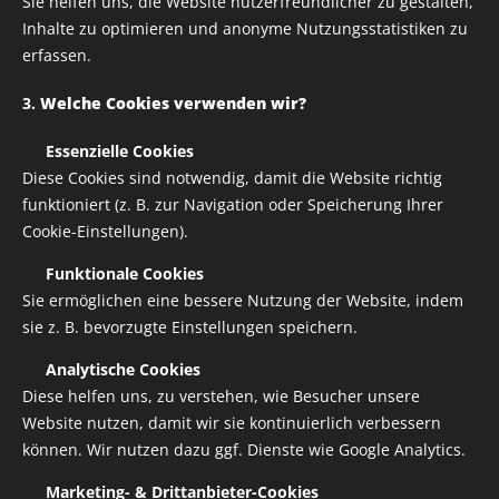
Sie helfen uns, die Website nutzerfreundlicher zu gestalten,
Inhalte zu optimieren und anonyme Nutzungsstatistiken zu
erfassen.
3.
Welche Cookies verwenden wir?
✅
Essenzielle Cookies
Diese Cookies sind notwendig, damit die Website richtig
funktioniert (z. B. zur Navigation oder Speicherung Ihrer
Cookie-Einstellungen).
✅
Funktionale Cookies
Sie ermöglichen eine bessere Nutzung der Website, indem
sie z. B. bevorzugte Einstellungen speichern.
✅
Analytische Cookies
Keramiktasse mit farbiger Henkel und Innenseite
Diese helfen uns, zu verstehen, wie Besucher unsere
Website nutzen, damit wir sie kontinuierlich verbessern
die gewünschte Farbe kann gerne für dich extra
können. Wir nutzen dazu ggf. Dienste wie Google Analytics.
bestellt werden
bespreche es mit Paolo, bevorDu bestellst
✅
Marketing- & Drittanbieter-Cookies