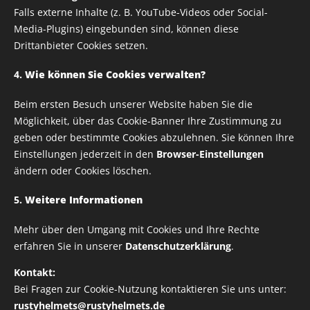
Falls externe Inhalte (z. B. YouTube-Videos oder Social-
Volumen: 330 ml
Media-Plugins) eingebunden sind, können diese
Maße: Ø 8,2 x 9,5 cm
Drittanbieter Cookies setzen.
4.
Wie können Sie Cookies verwalten?
Die Keramik ist spülmaschinengeeignet
Beim ersten Besuch unserer Website haben Sie die
Möglichkeit, über das Cookie-Banner Ihre Zustimmung zu
8,00
€
geben oder bestimmte Cookies abzulehnen. Sie können Ihre
Einstellungen jederzeit in den
Browser-Einstellungen
zzgl. Versandkosten
8,00 € / 1 stk.
ändern oder Cookies löschen.
Verfügbar in 7 Tagen
5.
Weitere Informationen
Mehr über den Umgang mit Cookies und Ihre Rechte
erfahren Sie in unserer
Datenschutzerklärung
.
Alle Rechte vorbehalten | RUSTY HELMETS
Kontakt:
IMPRESSUM
Bei Fragen zur Cookie-Nutzung kontaktieren Sie uns unter:
DATENSCHUTZRICHTLINIE
rustyhelmets@rustyhelmets.de