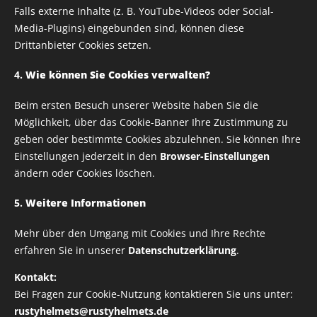
Falls externe Inhalte (z. B. YouTube-Videos oder Social-
Volumen: 330 ml
Media-Plugins) eingebunden sind, können diese
Maße: Ø 8,2 x 9,5 cm
Drittanbieter Cookies setzen.
4.
Wie können Sie Cookies verwalten?
Die Keramik ist spülmaschinengeeignet
Beim ersten Besuch unserer Website haben Sie die
Möglichkeit, über das Cookie-Banner Ihre Zustimmung zu
8,00
€
geben oder bestimmte Cookies abzulehnen. Sie können Ihre
Einstellungen jederzeit in den
Browser-Einstellungen
zzgl. Versandkosten
8,00 € / 1 stk.
ändern oder Cookies löschen.
Verfügbar in 7 Tagen
5.
Weitere Informationen
Mehr über den Umgang mit Cookies und Ihre Rechte
erfahren Sie in unserer
Datenschutzerklärung
.
Alle Rechte vorbehalten | RUSTY HELMETS
Kontakt:
IMPRESSUM
Bei Fragen zur Cookie-Nutzung kontaktieren Sie uns unter:
DATENSCHUTZRICHTLINIE
rustyhelmets@rustyhelmets.de