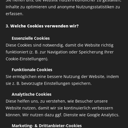
Inhalte zu optimieren und anonyme Nutzungsstatistiken zu
erfassen.
3.
Welche Cookies verwenden wir?
✅
Essenzielle Cookies
Diese Cookies sind notwendig, damit die Website richtig
funktioniert (z. B. zur Navigation oder Speicherung Ihrer
Cookie-Einstellungen).
✅
Funktionale Cookies
Sie ermöglichen eine bessere Nutzung der Website, indem
sie z. B. bevorzugte Einstellungen speichern.
✅
Analytische Cookies
Keramiktasse mit farbiger Henkel und Innenseite
Diese helfen uns, zu verstehen, wie Besucher unsere
Website nutzen, damit wir sie kontinuierlich verbessern
die gewünschte Farbe kann gerne für dich extra
können. Wir nutzen dazu ggf. Dienste wie Google Analytics.
bestellt werden
bespreche es mit Paolo, bevorDu bestellst
✅
Marketing- & Drittanbieter-Cookies