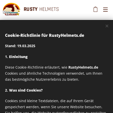
RUSTY
HELMETS
Cookie-Richtlinie für RustyHelmets.de
Tasse 330ml - Design
Stand: 19.03.2025
auf Wunsch
1.
Einleitung
Diese Cookie-Richtlinie erläutert, wie
RustyHelmets.de
veränderbar - Design
Cookies und ähnliche Technologien verwendet, um Ihnen
das bestmögliche Nutzererlebnis zu bieten.
Ostende_02
2.
Was sind Cookies?
Cookies sind kleine Textdateien, die auf Ihrem Gerät
gespeichert werden, wenn Sie unsere Website besuchen.
Sie helfen uns, die Website nutzerfreundlicher zu gestalten,