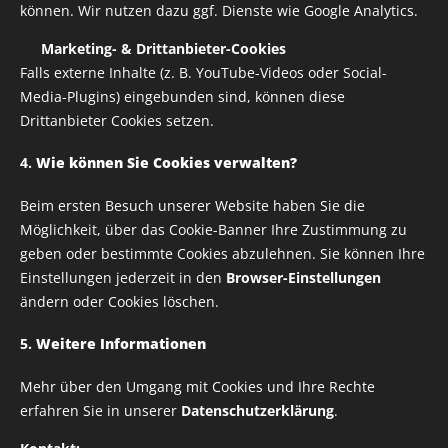
können. Wir nutzen dazu ggf. Dienste wie Google Analytics.
bestellt werden
bespreche es mit Paolo, bevorDu bestellst
✅
Marketing- & Drittanbieter-Cookies
Falls externe Inhalte (z. B. YouTube-Videos oder Social-
Volumen: 330 ml
Media-Plugins) eingebunden sind, können diese
Maße: Ø 8,2 x 9,5 cm
Drittanbieter Cookies setzen.
4.
Wie können Sie Cookies verwalten?
Die Keramik ist spülmaschinengeeignet
Beim ersten Besuch unserer Website haben Sie die
Möglichkeit, über das Cookie-Banner Ihre Zustimmung zu
8,00
€
geben oder bestimmte Cookies abzulehnen. Sie können Ihre
Einstellungen jederzeit in den
Browser-Einstellungen
zzgl. Versandkosten
8,00 € / 1 stk.
ändern oder Cookies löschen.
Verfügbar in 7 Tagen
5.
Weitere Informationen
Mehr über den Umgang mit Cookies und Ihre Rechte
erfahren Sie in unserer
Datenschutzerklärung
.
Alle Rechte vorbehalten | RUSTY HELMETS