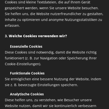
Cookies sind kleine Textdateien, die auf Ihrem Gerät
gespeichert werden, wenn Sie unsere Website besuchen.
Sie helfen uns, die Website nutzerfreundlicher zu gestalten,
Inhalte zu optimieren und anonyme Nutzungsstatistiken zu
erfassen.
3.
Welche Cookies verwenden wir?
✅
Essenzielle Cookies
Diese Cookies sind notwendig, damit die Website richtig
funktioniert (z. B. zur Navigation oder Speicherung Ihrer
Cookie-Einstellungen).
✅
Funktionale Cookies
Sie ermöglichen eine bessere Nutzung der Website, indem
sie z. B. bevorzugte Einstellungen speichern.
✅
Analytische Cookies
Keramiktasse mit farbiger Henkel und Innenseite
Diese helfen uns, zu verstehen, wie Besucher unsere
Website nutzen, damit wir sie kontinuierlich verbessern
die gewünschte Farbe kann gerne für dich extra