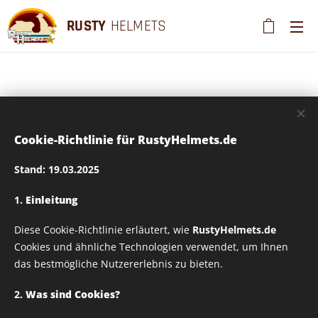
RUSTY
HELMETS
Tasse 330ml - Design
Cookie-Richtlinie für RustyHelmets.de
auf Wunsch
Stand: 19.03.2025
veränderbar - Design
1.
Einleitung
Diese Cookie-Richtlinie erläutert, wie
RustyHelmets.de
Rusty Helmets -
Cookies und ähnliche Technologien verwendet, um Ihnen
das bestmögliche Nutzererlebnis zu bieten.
LOVE_01
2.
Was sind Cookies?